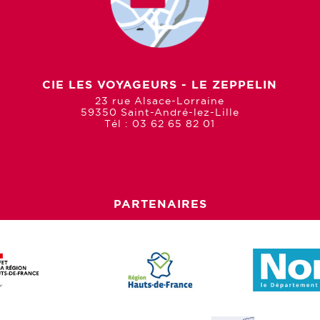
CIE LES VOYAGEURS - LE ZEPPELIN
23 rue Alsace-Lorraine
59350 Saint-André-lez-Lille
Tél : 03 62 65 82 01
PARTENAIRES