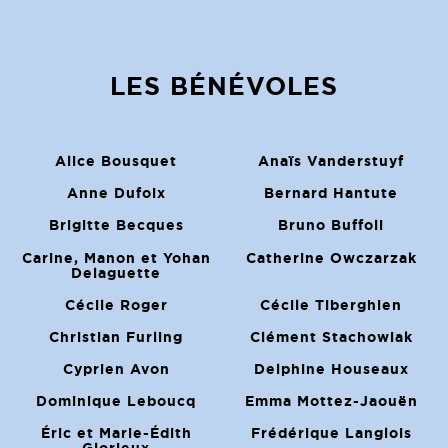
LES BÉNÉVOLES
Alice Bousquet
Anaïs Vanderstuyf
Anne Dufoix
Bernard Hantute
Brigitte Becques
Bruno Buffoli
Carine, Manon et Yohan
Catherine Owczarzak
Delaguette
Cécile Roger
Cécile Tiberghien
Christian Furling
Clément Stachowiak
Cyprien Avon
Delphine Houseaux
Dominique Leboucq
Emma Mottez-Jaouën
Éric et Marie-Édith
Frédérique Langlois