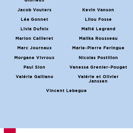
Glorieux
Jacob Vouters
Kevin Vanson
Léa Gonnet
Lilou Fosse
Livia Dufoix
Maïté Legrand
Marion Cailleret
Malika Rousseau
Marc Journaux
Marie-Pierre Feringue
Morgane Vivroux
Nicolas Postillon
Paul Sion
Vanessa Grenier-Pouget
Valérie Galliano
Valérie et Olivier
Janssen
Vincent Lebegue