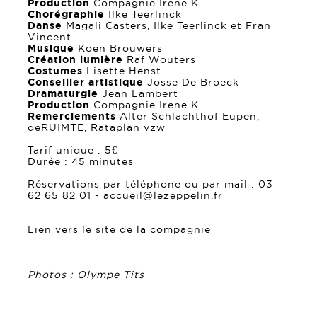
Production
Compagnie Irene K.
Chorégraphie
Ilke Teerlinck
Danse
Magali Casters, Ilke Teerlinck et Fran
Vincent
Musique
Koen Brouwers
Création lumière
Raf Wouters
Costumes
Lisette Henst
Conseiller artistique
Josse De Broeck
Dramaturgie
Jean Lambert
Production
Compagnie Irene K.
Remerciements
Alter Schlachthof Eupen,
deRUIMTE, Rataplan vzw
Tarif unique : 5€
Durée : 45 minutes
Réservations par téléphone ou par mail : 03
62 65 82 01 - accueil@lezeppelin.fr
Lien vers le site de la compagnie
Photos :
Olympe Tits