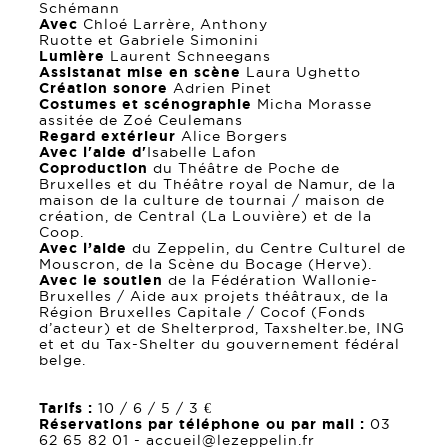
Schémann
Avec
Chloé Larrère, Anthony
Ruotte et Gabriele Simonini
Lumière
Laurent Schneegans
Assistanat mise en scène
Laura Ughetto
Création sonore
Adrien Pinet
Costumes et scénographie
Micha Morasse
assitée de Zoé Ceulemans
Regard extérieur
Alice Borgers
Avec l'aide d'
Isabelle Lafon
Coproduction
du Théâtre de Poche de
Bruxelles et du Théâtre royal de Namur, de la
maison de la culture de tournai / maison de
création, de Central (La Louvière) et de la
Coop.
Avec l’aide
du Zeppelin, du Centre Culturel de
Mouscron, de la Scène du Bocage (Herve).
Avec le soutien
de la Fédération Wallonie-
Bruxelles / Aide aux projets théâtraux, de la
Région Bruxelles Capitale / Cocof (Fonds
d’acteur) et de Shelterprod, Taxshelter.be, ING
et et du Tax-Shelter du gouvernement fédéral
belge.
Tarifs :
10 / 6 / 5 / 3 €
Réservations par téléphone ou par mail :
03
62 65 82 01 - accueil@lezeppelin.fr