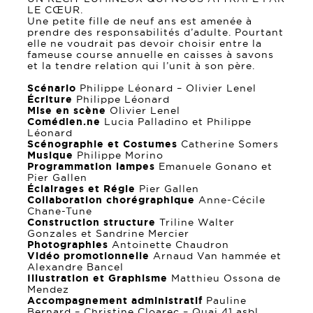
LE CŒUR.
Une petite fille de neuf ans est amenée à
prendre des responsabilités d’adulte. Pourtant
elle ne voudrait pas devoir choisir entre la
fameuse course annuelle en caisses à savons
et la tendre relation qui l’unit à son père.
Scénario
Philippe Léonard – Olivier Lenel
Écriture
Philippe Léonard
Mise en scène
Olivier Lenel
Comédien.ne
Lucia Palladino et Philippe
Léonard
Scénographie et Costumes
Catherine Somers
Musique
Philippe Morino
Programmation lampes
Emanuele Gonano et
Pier Gallen
Éclairages et Régie
Pier Gallen
Collaboration chorégraphique
Anne-Cécile
Chane-Tune
Construction structure
Triline Walter
Gonzales et Sandrine Mercier
Photographies
Antoinette Chaudron
Vidéo promotionnelle
Arnaud Van hammée et
Alexandre Bancel
Illustration et Graphisme
Matthieu Ossona de
Mendez
Accompagnement administratif
Pauline
Bernard – Christine Cloarec – Quai 41 asbl