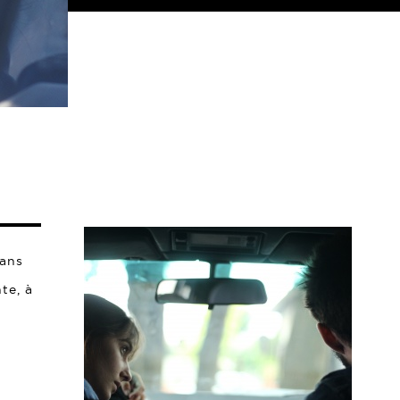
dans
te, à