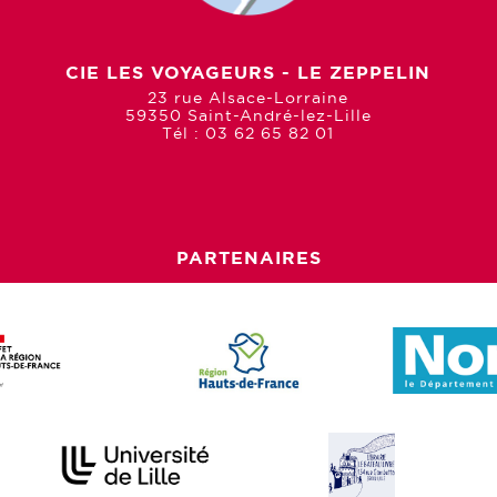
CIE LES VOYAGEURS - LE ZEPPELIN
23 rue Alsace-Lorraine
59350 Saint-André-lez-Lille
Tél : 03 62 65 82 01
PARTENAIRES