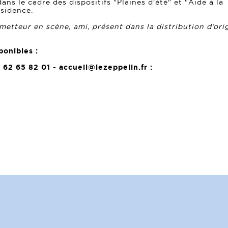
s le cadre des dispositifs "Plaines d'été" et "Aide à la
ésidence.
metteur en scène, ami, présent dans la distribution d’ori
ponibles :
 62 65 82 01 - accueil@lezeppelin.fr :